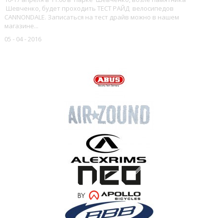
Шевченко, будет проходить ТЕСТ РАЙД велосипедов
CANNONDALE. Записаться на тест драйв можно в нашем
магазине...
05 - 04 - 2016
НАШИ БРЕНДЫ