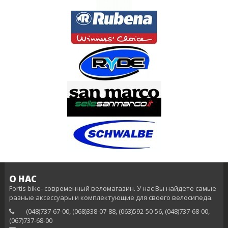
О НАС
Fortis bike- современный веломагазин. У нас Вы найдете самые
разные аксессуары и комплектующие для своего велосипеда.
(048)737-67-00, (068)338-07-88, (063)592-50-56, (048)737-68-00,
(‎067)737-68-00