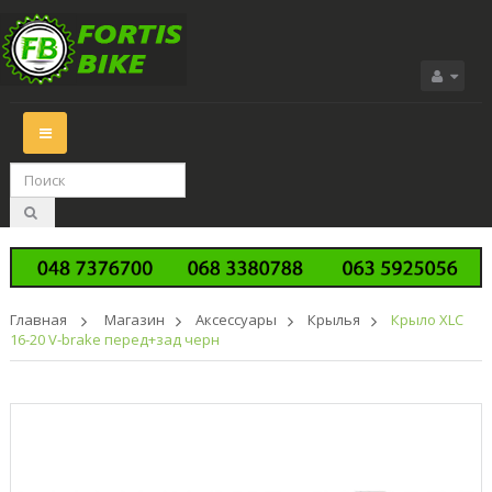
Переключить
навигации
Главная
>
Магазин
>
Аксессуары
>
Крылья
>
Крыло XLC
16-20 V-brake перед+зад черн