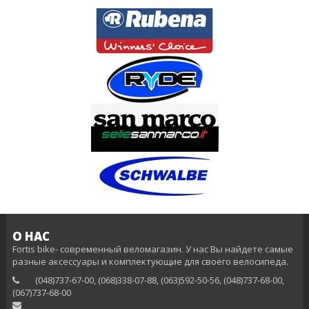
О НАС
Fortis bike- современный веломагазин. У нас Вы найдете самые
разные аксессуары и комплектующие для своего велосипеда.
(048)737-67-00, (068)338-07-88, (063)592-50-56, (048)737-68-00,
(‎067)737-68-00