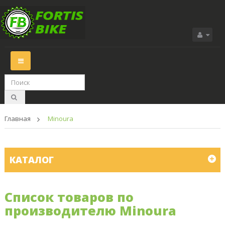
Переключить
навигации
Главная
>
Minoura
КАТАЛОГ
Список товаров по
производителю Minoura