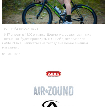
ТЕСТ - РАЙД ВЕЛОСИПЕДОВ
16-17 апреля в 11:00 в парке Шевченко, возле памятника
Шевченко, будет проходить ТЕСТ РАЙД велосипедов
CANNONDALE. Записаться на тест драйв можно в нашем
магазине...
05 - 04 - 2016
НАШИ БРЕНДЫ