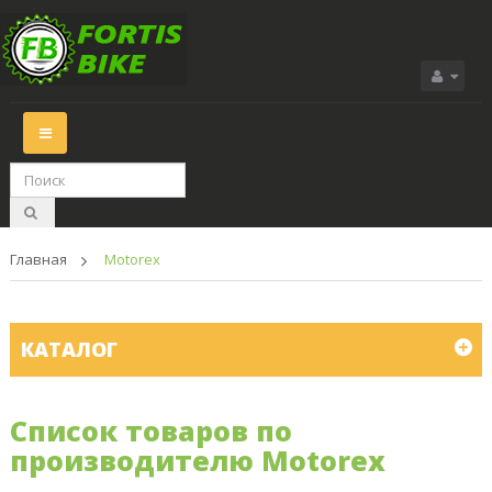
Переключить
навигации
Главная
>
Motorex
КАТАЛОГ
Список товаров по
производителю Motorex