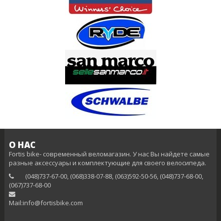
О НАС
Fortis bike- современный веломагазин. У нас Вы найдете самые
разные аксессуары и комплектующие для своего велосипеда.
(048)737-67-00, (068)338-07-88, (063)592-50-56, (048)737-68-00,
(‎067)737-68-00
Mail:info@fortisbike.com