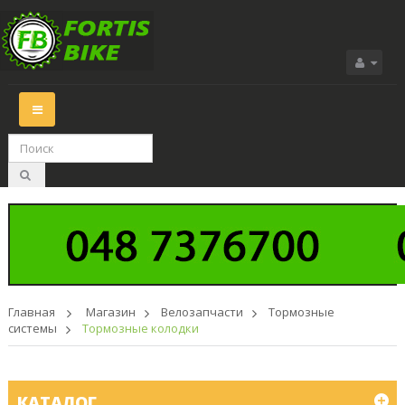
Переключить
навигации
Главная
>
Магазин
>
Велозапчасти
>
Тормозные
системы
>
Тормозные колодки
КАТАЛОГ