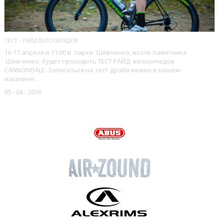
ТЕСТ - РАЙД ВЕЛОСИПЕДОВ
16-17 апреля в 11:00 в парке Шевченко, возле памятника
Шевченко, будет проходить ТЕСТ РАЙД велосипедов
CANNONDALE. Записаться на тест драйв можно в нашем
магазине...
05 - 04 - 2016
НАШИ БРЕНДЫ