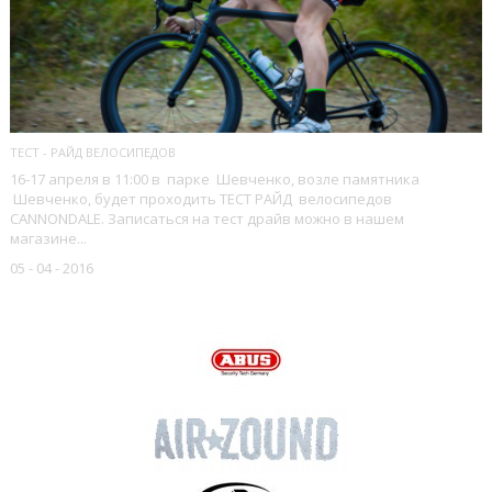
ТЕСТ - РАЙД ВЕЛОСИПЕДОВ
16-17 апреля в 11:00 в парке Шевченко, возле памятника
Шевченко, будет проходить ТЕСТ РАЙД велосипедов
CANNONDALE. Записаться на тест драйв можно в нашем
магазине...
05 - 04 - 2016
НАШИ БРЕНДЫ