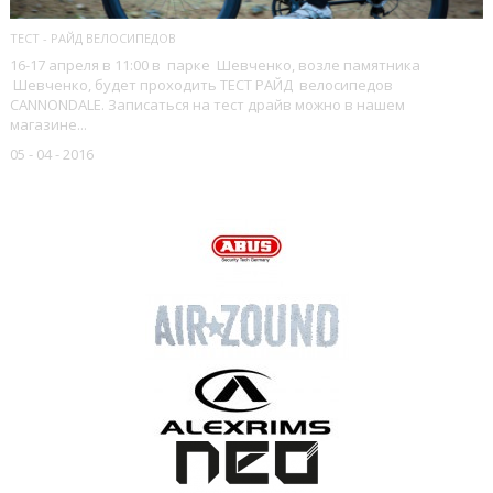
ТЕСТ - РАЙД ВЕЛОСИПЕДОВ
16-17 апреля в 11:00 в парке Шевченко, возле памятника
Шевченко, будет проходить ТЕСТ РАЙД велосипедов
CANNONDALE. Записаться на тест драйв можно в нашем
магазине...
05 - 04 - 2016
НАШИ БРЕНДЫ