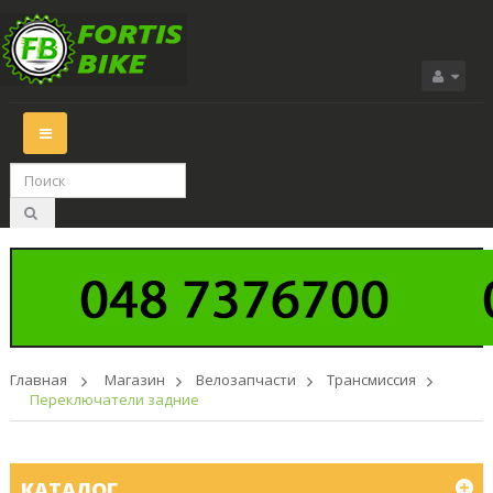
Переключить
навигации
Главная
>
Магазин
>
Велозапчасти
>
Трансмиссия
>
Переключатели задние
КАТАЛОГ