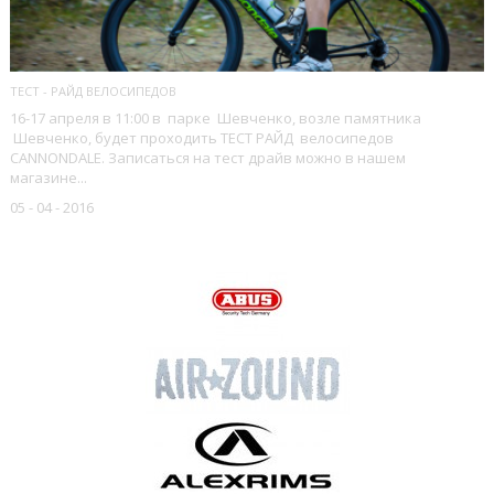
ТЕСТ - РАЙД ВЕЛОСИПЕДОВ
16-17 апреля в 11:00 в парке Шевченко, возле памятника
Шевченко, будет проходить ТЕСТ РАЙД велосипедов
CANNONDALE. Записаться на тест драйв можно в нашем
магазине...
05 - 04 - 2016
НАШИ БРЕНДЫ