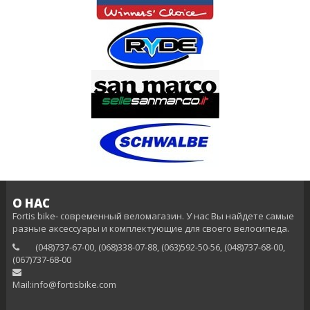
О НАС
Fortis bike- современный веломагазин. У нас Вы найдете самые
разные аксессуары и комплектующие для своего велосипеда.
(048)737-67-00, (068)338-07-88, (063)592-50-56, (048)737-68-00,
(‎067)737-68-00
Mail:info@fortisbike.com