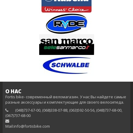
О НАС
Fortis bike- современный веломагазин. У нас Вы найдете самые
разные аксессуары и комплектующие для своего велосипеда.
(048)737-67-00, (068)338-07-88, (063)592-50-56, (048)737-68-00,
(‎067)737-68-00
Mail:info@fortisbike.com