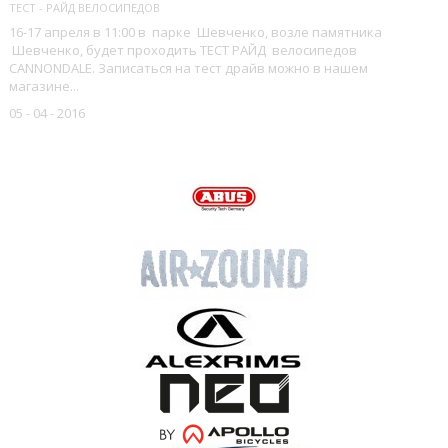
ТЕСТ - РАЙД ВЕЛОСИПЕДОВ
16-17 апреля в 11:00 в парке Шевченко, возле памятника
Шевченко, будет проходить ТЕСТ РАЙД велосипедов
CANNONDALE. Записаться на тест драйв можно в нашем
магазине...
05 - 04 - 2016
НАШИ БРЕНДЫ