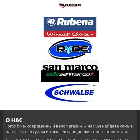
О НАС
Fortis bike- современный веломагазин. У нас Вы найдете самые
разные аксессуары и комплектующие для своего велосипеда.
(048)737-67-00, (068)338-07-88, (063)592-50-56, (048)737-68-00,