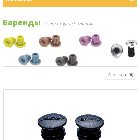
Баренды
Существует 9 товаров.
Сравнить (
0
)