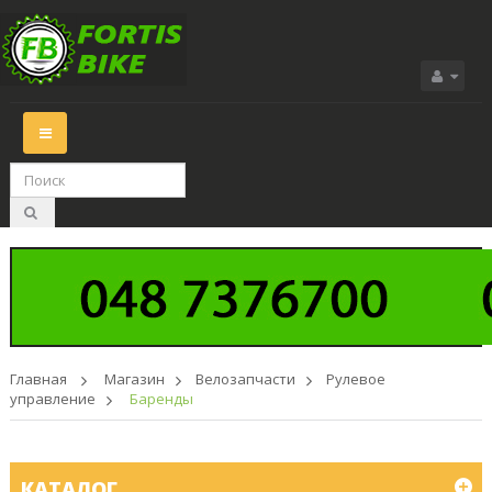
Переключить
навигации
Главная
>
Магазин
>
Велозапчасти
>
Рулевое
управление
>
Баренды
КАТАЛОГ