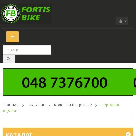
Переключить
навигации
Главная
>
Магазин
>
Колёса и покрышки
>
Передние
втулки
КАТАЛОГ