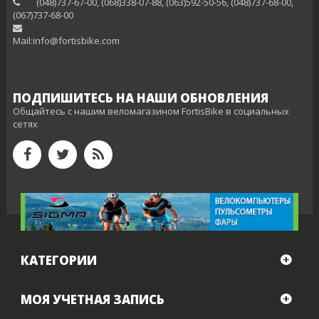
(048)737-67-00, (068)338-07-88, (063)592-50-56, (048)737-68-00,
(‎067)737-68-00
Mail:info@fortisbike.com
ПОДПИШИТЕСЬ НА НАШИ ОБНОВЛЕНИЯ
Общайтесь с нашим веломагазином FortisBike в социальных
сетях
КАТЕГОРИИ
МОЯ УЧЕТНАЯ ЗАПИСЬ