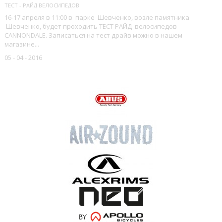
ТЕСТ - РАЙД ВЕЛОСИПЕДОВ
16-17 апреля в 11:00 в парке Шевченко, возле памятника
Шевченко, будет проходить ТЕСТ РАЙД велосипедов
CANNONDALE. Записаться на тест драйв можно в нашем
магазине...
05 - 04 - 2016
НАШИ БРЕНДЫ