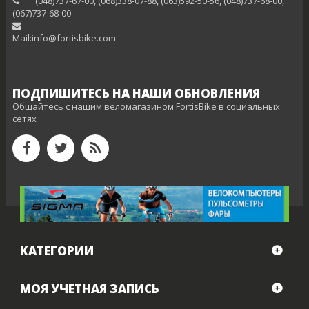
(048)737-67-00, (068)338-07-88, (063)592-50-56, (048)737-68-00,
(‎067)737-68-00
Mail:info@fortisbike.com
ПОДПИШИТЕСЬ НА НАШИ ОБНОВЛЕНИЯ
Общайтесь с нашим веломагазином FortisBike в социальных
сетях
КАТЕГОРИИ
МОЯ УЧЕТНАЯ ЗАПИСЬ