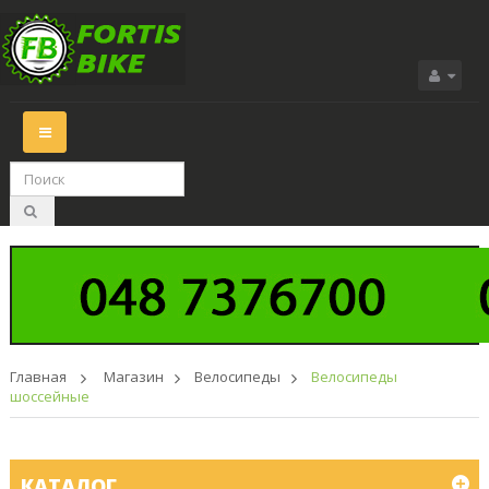
Переключить
навигации
Главная
>
Магазин
>
Велосипеды
>
Велосипеды
шоссейные
КАТАЛОГ