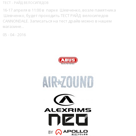
ТЕСТ - РАЙД ВЕЛОСИПЕДОВ
16-17 апреля в 11:00 в парке Шевченко, возле памятника
Шевченко, будет проходить ТЕСТ РАЙД велосипедов
CANNONDALE. Записаться на тест драйв можно в нашем
магазине...
05 - 04 - 2016
НАШИ БРЕНДЫ