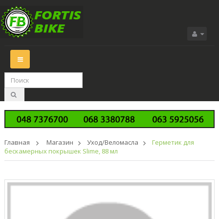
Переключить
навигации
Главная
>
Магазин
>
Уход/Веломасла
>
Герметик для
бескамерных покрышек Slime, 88 мл