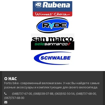
О НАС
Fortis bike- современный веломагазин. У нас Вы найдете самые
разные аксессуары и комплектующие для своего велосипеда.
(048)737-67-00, (068)338-07-88, (063)592-50-56, (048)737-68-00,
(‎067)737-68-00