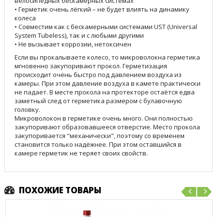
велосипедных бескамерных системах
• Герметик очень лёгкий – не будет влиять на динамику
колеса
• Совместим как с бескамерными системами UST (Universal
System Tubeless), так и с любыми другими
• Не вызывает коррозии, нетоксичен
Если вы прокалываете колесо, то микроволокна герметика
мгновенно закупоривают прокол. Герметизация
происходит очень быстро под давлением воздуха из
камеры. При этом давление воздуха в камете практически
не падает. В месте прокола на протекторе остаётся едва
заметный след от герметика размером с булавочную
головку.
Микроволокон в герметике очень много. Они полностью
закупоривают образовавшееся отверстие. Место прокола
закупоривается "механически", поэтому со временем
становится только надёжнее. При этом оставшийся в
камере герметик не теряет своих свойств.
ПОХОЖИЕ ТОВАРЫ