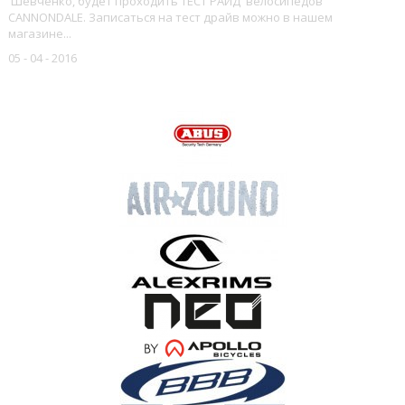
Шевченко, будет проходить ТЕСТ РАЙД велосипедов
CANNONDALE. Записаться на тест драйв можно в нашем
магазине...
05 - 04 - 2016
НАШИ БРЕНДЫ