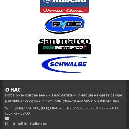
О НАС
Fortis bike- современный веломагазин. У нас Вы найдете самые
разные аксессуары и комплектующие для своего велосипеда.
(048)737-67-00, (068)338-07-88, (063)592-50-56, (048)737-68-00,
(‎067)737-68-00
Mail:info@fortisbike.com