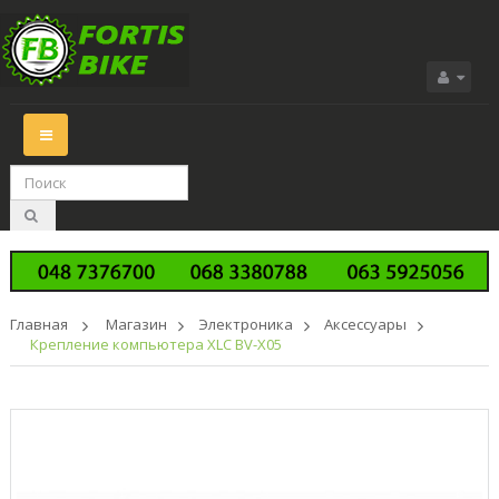
Переключить
навигации
Главная
>
Магазин
>
Электроника
>
Аксессуары
>
Крепление компьютера XLC BV-X05