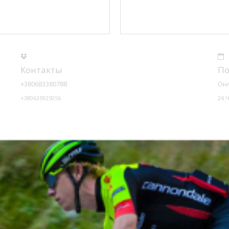
Контакты
По
+380683380788
Он
+380635925056
24 